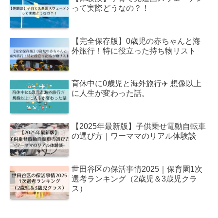
って実際どうなの？！
【完全保存版】0歳児の赤ちゃんと海
外旅行！特に役立った持ち物リスト
育休中に0歳児と海外旅行✈️ 想像以上
に人生が変わった話。
【2025年最新版】子供乗せ電動自転車
の選び方｜ワーママのリアル体験談
世田谷区の保活事情2025｜保育園1次
選考ランキング（2歳児＆3歳児クラ
ス）