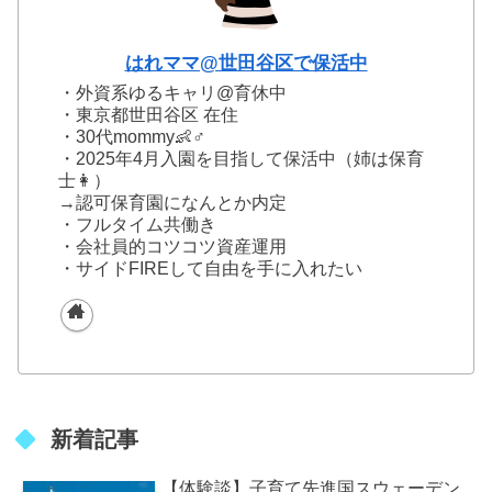
はれママ@世田谷区で保活中
・外資系ゆるキャリ@育休中
・東京都世田谷区 在住
・30代mommy👶♂
・2025年4月入園を目指して保活中（姉は保育
士👩）
→認可保育園になんとか内定
・フルタイム共働き
・会社員的コツコツ資産運用
・サイドFIREして自由を手に入れたい
新着記事
【体験談】子育て先進国スウェーデン