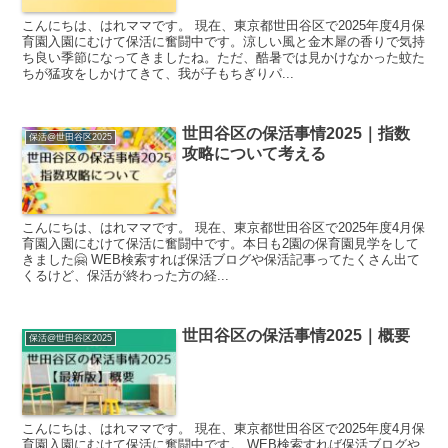
こんにちは、はれママです。 現在、東京都世田谷区で2025年度4月保
育園入園にむけて保活に奮闘中です。涼しい風と金木犀の香りで気持
ち良い季節になってきましたね。ただ、酷暑では見かけなかった蚊た
ちが猛攻をしかけてきて、我が子もちぎりパ...
世田谷区の保活事情2025｜指数
保活@世田谷区2025
攻略について考える
こんにちは、はれママです。 現在、東京都世田谷区で2025年度4月保
育園入園にむけて保活に奮闘中です。本日も2園の保育園見学をして
きました🤗 WEB検索すれば保活ブログや保活記事ってたくさん出て
くるけど、保活が終わった方の経...
世田谷区の保活事情2025｜概要
保活@世田谷区2025
こんにちは、はれママです。 現在、東京都世田谷区で2025年度4月保
育園入園にむけて保活に奮闘中です。 WEB検索すれば保活ブログや