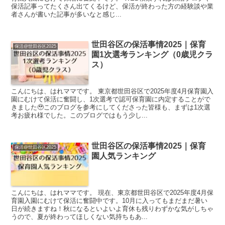
保活記事ってたくさん出てくるけど、保活が終わった方の経験談や業
者さんが書いた記事が多いなと感じ...
世田谷区の保活事情2025｜保育
保活@世田谷区2025
園1次選考ランキング（0歳児クラ
ス）
こんにちは、はれママです。 東京都世田谷区で2025年度4月保育園入
園にむけて保活に奮闘し、1次選考で認可保育園に内定することがで
きました🥹このブログを参考にしてくださった皆様も、まずは1次選
考お疲れ様でした。このブログではもう少し...
世田谷区の保活事情2025｜保育
保活@世田谷区2025
園人気ランキング
こんにちは、はれママです。 現在、東京都世田谷区で2025年度4月保
育園入園にむけて保活に奮闘中です。10月に入ってもまだまだ暑い
日が続きますね！秋になるといよいよ育休も残りわずかな気がしちゃ
うので、夏が終わってほしくない気持ちもあ...