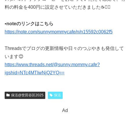
料の料金を400円に設定させていただきました☕️🙇‍♀️
▪️noteのリンクはこちら
https://note.com/sunnymommycafe/n/n15592c0062f5
Threadsでブログの更新情報や日々のつぶやきも発信して
います😊
https://www.threads.net/@sunny.mommy.cafe?
igshid=NTc4MTIwNjQ2YQ==
保活@世田谷区2025
保活
Ad