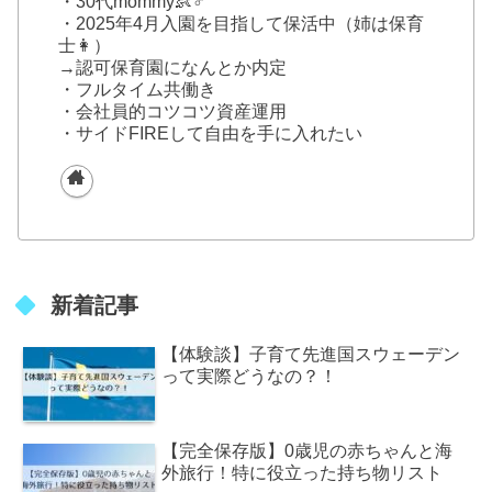
・30代mommy👶♂
・2025年4月入園を目指して保活中（姉は保育
士👩）
→認可保育園になんとか内定
・フルタイム共働き
・会社員的コツコツ資産運用
・サイドFIREして自由を手に入れたい
新着記事
【体験談】子育て先進国スウェーデン
って実際どうなの？！
【完全保存版】0歳児の赤ちゃんと海
外旅行！特に役立った持ち物リスト