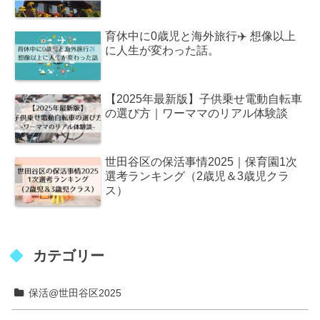
育休中に0歳児と海外旅行✈️ 想像以上
に人生が変わった話。
【2025年最新版】子供乗せ電動自転車
の選び方｜ワーママのリアル体験談
世田谷区の保活事情2025｜保育園1次
選考ランキング（2歳児＆3歳児クラ
ス）
カテゴリー
保活@世田谷区2025